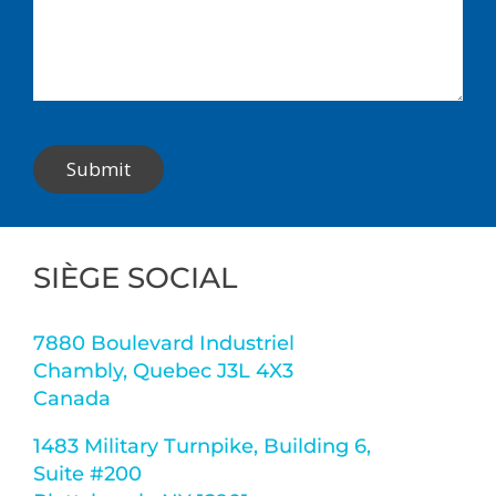
Submit
SIÈGE SOCIAL
7880 Boulevard Industriel
Chambly, Quebec J3L 4X3
Canada
1483 Military Turnpike, Building 6,
Suite #200