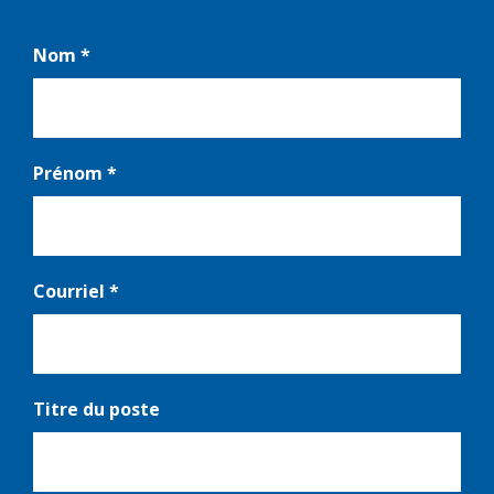
Contact
Nom
*
-
FR
Prénom
*
Courriel
*
Titre du poste